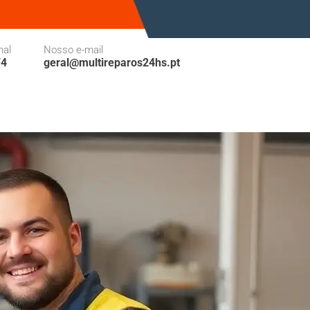
nal
Nosso e-mail
74
geral@multireparos24hs.pt