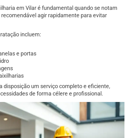
xilharia em Vilar é fundamental quando se notam
 É recomendável agir rapidamente para evitar
tratação incluem:
anelas e portas
idro
ragens
ixilharias
 disposição um serviço completo e eficiente,
essidades de forma célere e profissional.