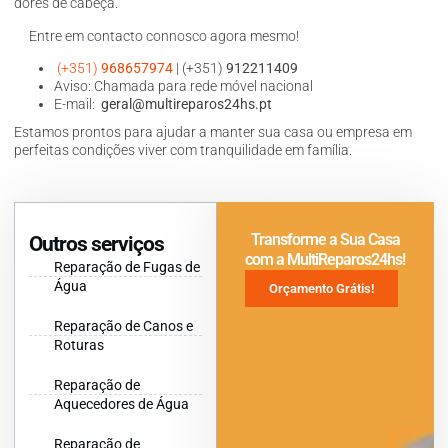
dores de cabeça.
Entre em contacto connosco agora mesmo!
(+351)
968657974
| (+351)
912211409
Aviso: Chamada para rede móvel nacional
E-mail:
geral@multireparos24hs.pt
Estamos prontos para ajudar a manter sua casa ou empresa em
perfeitas condições viver com tranquilidade em família.
Transforme a Sua Casa
Outros serviços
com a MultiReparos24hs!
Reparação de Fugas de
Água
Orçamento Grátis!
Reparação de Canos e
Roturas
Reparação de
Aquecedores de Água
Reparação de