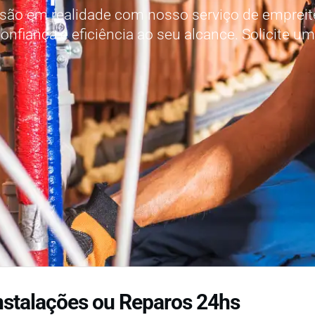
são em realidade com nosso serviço de empreit
onfiança e eficiência ao seu alcance. Solicite u
nstalações ou Reparos 24hs