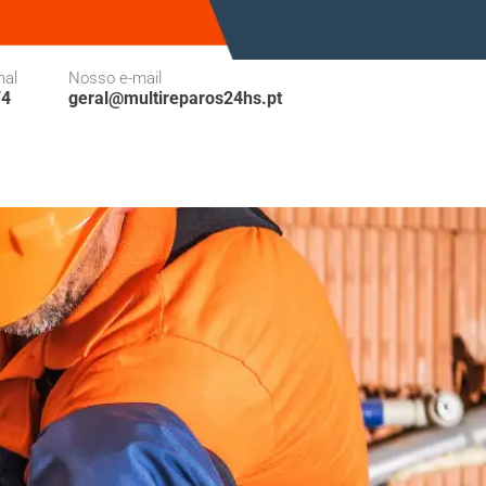
nal
Nosso e-mail
74
geral@multireparos24hs.pt