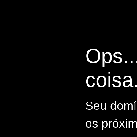
Ops..
coisa.
Seu domín
os próxim