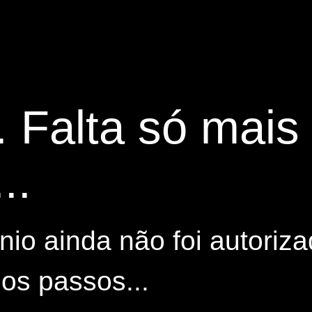
. Falta só mai
..
io ainda não foi autoriza
os passos...