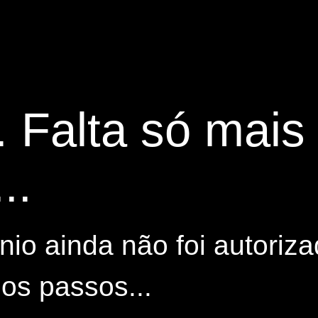
. Falta só mai
..
io ainda não foi autoriza
os passos...