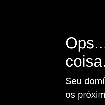
Ops..
coisa.
Seu domín
os próxim