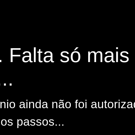
. Falta só mai
..
io ainda não foi autoriza
os passos...