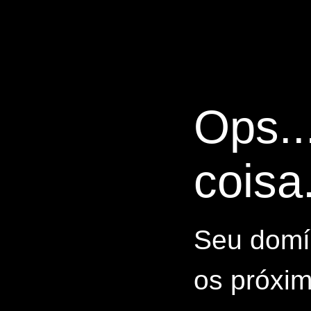
Ops..
coisa.
Seu domín
os próxim