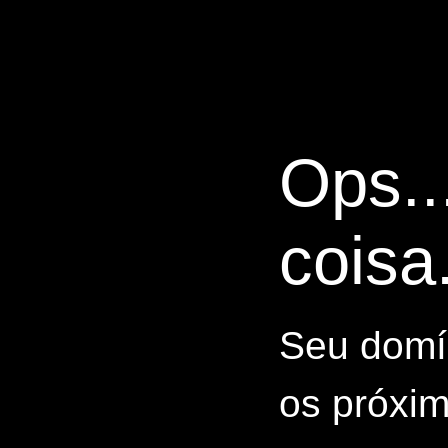
Ops..
coisa.
Seu domín
os próxim