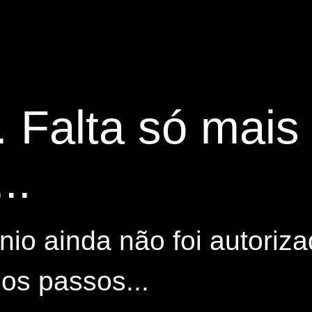
. Falta só mai
..
io ainda não foi autoriza
os passos...