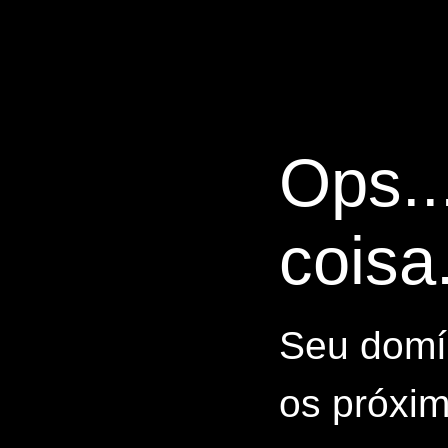
Ops..
coisa.
Seu domín
os próxim