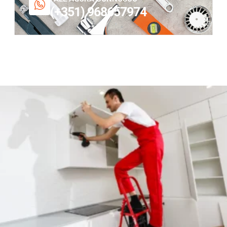
(+351) 968657974