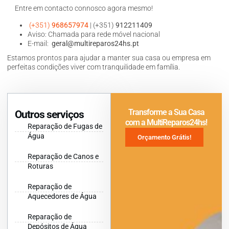
Entre em contacto connosco agora mesmo!
(+351)
968657974
| (+351)
912211409
Aviso: Chamada para rede móvel nacional
E-mail:
geral@multireparos24hs.pt
Estamos prontos para ajudar a manter sua casa ou empresa em
perfeitas condições viver com tranquilidade em família.
Transforme a Sua Casa
Outros serviços
com a MultiReparos24hs!
Reparação de Fugas de
Água
Orçamento Grátis!
Reparação de Canos e
Roturas
Reparação de
Aquecedores de Água
Reparação de
Depósitos de Água