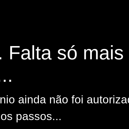
. Falta só mai
..
io ainda não foi autoriza
os passos...