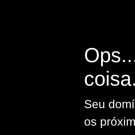
Ops..
coisa.
Seu domín
os próxim