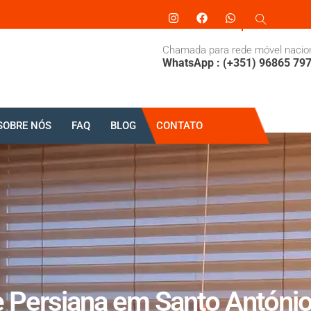
Chamada para rede móvel nacio
WhatsApp : (+351) 96865 79
SOBRE NÓS
FAQ
BLOG
CONTATO
Persiana em Santo António