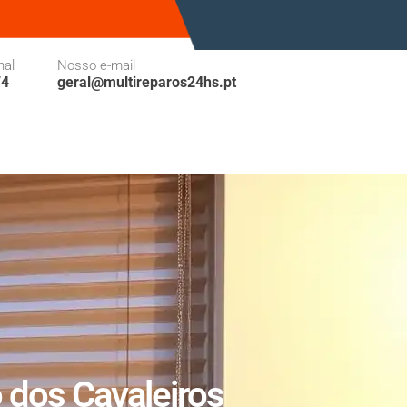
nal
Nosso e-mail
74
geral@multireparos24hs.pt
 dos Cavaleiros