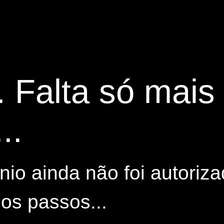
. Falta só mai
..
io ainda não foi autoriza
os passos...