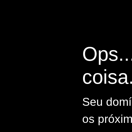
Ops..
coisa.
Seu domín
os próxim