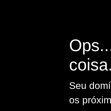
Ops..
coisa.
Seu domín
os próxim