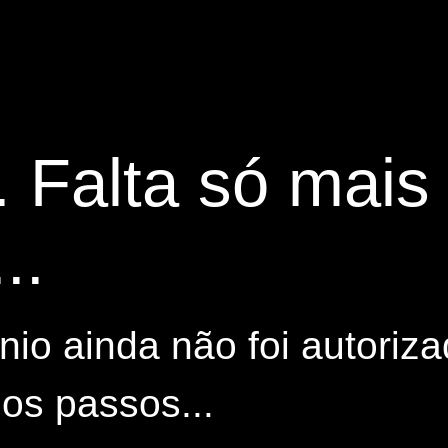
. Falta só mai
..
io ainda não foi autoriza
os passos...