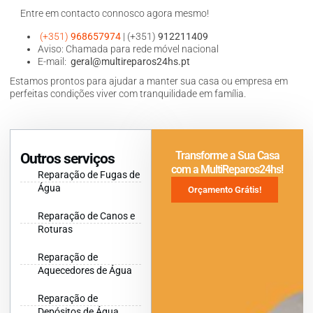
Entre em contacto connosco agora mesmo!
(+351)
968657974
| (+351)
912211409
Aviso: Chamada para rede móvel nacional
E-mail:
geral@multireparos24hs.pt
Estamos prontos para ajudar a manter sua casa ou empresa em
perfeitas condições viver com tranquilidade em família.
Transforme a Sua Casa
Outros serviços
com a MultiReparos24hs!
Reparação de Fugas de
Água
Orçamento Grátis!
Reparação de Canos e
Roturas
Reparação de
Aquecedores de Água
Reparação de
Depósitos de Água