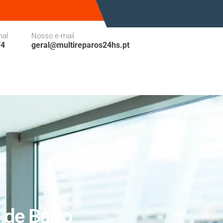
nal
Nosso e-mail
74
geral@multireparos24hs.pt
 de Baixo