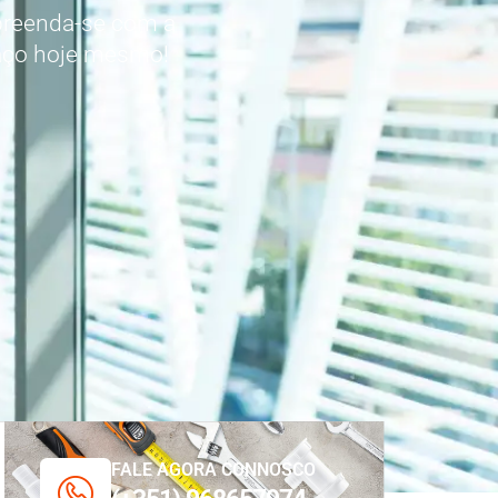
preenda-se com a
paço hoje mesmo!
FALE AGORA CONNOSCO