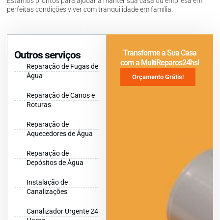
Estamos prontos para ajudar a manter sua casa ou empresa em
perfeitas condições viver com tranquilidade em família.
Transforme a Sua Casa
Outros serviços
com a MultiReparos24hs!
Reparação de Fugas de
Água
Orçamento Grátis!
Reparação de Canos e
Roturas
Reparação de
Aquecedores de Água
Reparação de
Depósitos de Água
Instalação de
Canalizações
Canalizador Urgente 24