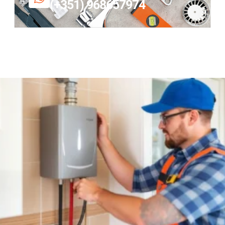
(+351) 968657974