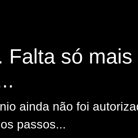
. Falta só mai
..
io ainda não foi autoriza
os passos...