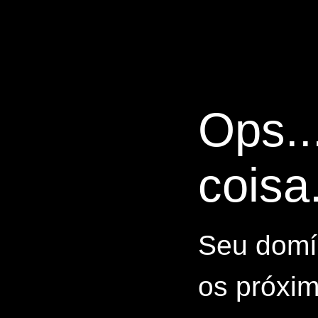
Ops..
coisa.
Seu domín
os próxim