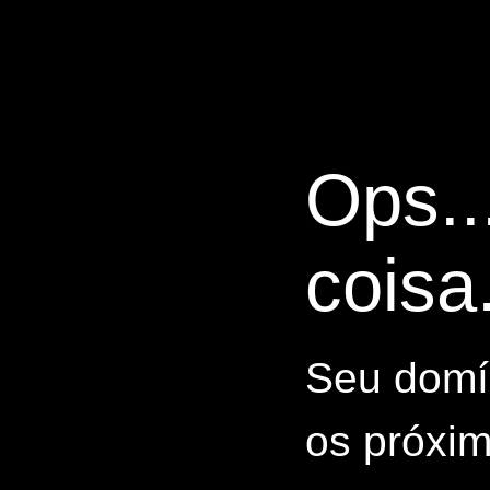
Ops..
coisa.
Seu domín
os próxim