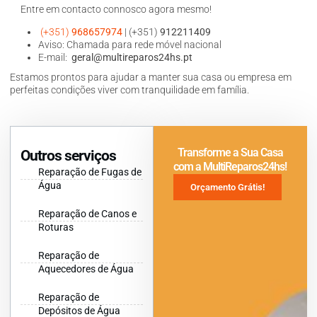
Entre em contacto connosco agora mesmo!
(+351)
968657974
| (+351)
912211409
Aviso: Chamada para rede móvel nacional
E-mail:
geral@multireparos24hs.pt
Estamos prontos para ajudar a manter sua casa ou empresa em
perfeitas condições viver com tranquilidade em família.
Transforme a Sua Casa
Outros serviços
com a MultiReparos24hs!
Reparação de Fugas de
Água
Orçamento Grátis!
Reparação de Canos e
Roturas
Reparação de
Aquecedores de Água
Reparação de
Depósitos de Água