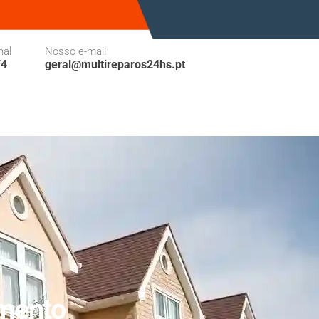
nal
Nosso e-mail
74
geral@multireparos24hs.pt
amento