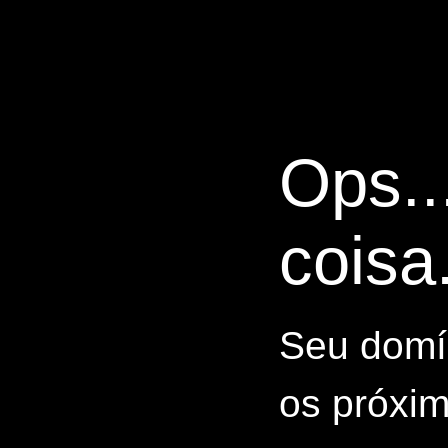
Ops..
coisa.
Seu domín
os próxim