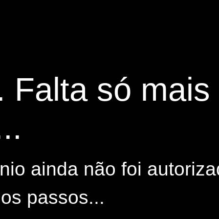
. Falta só mai
..
io ainda não foi autoriza
os passos...