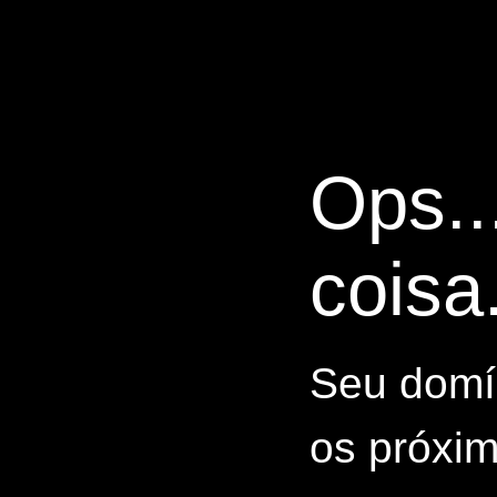
Ops..
coisa.
Seu domín
os próxim