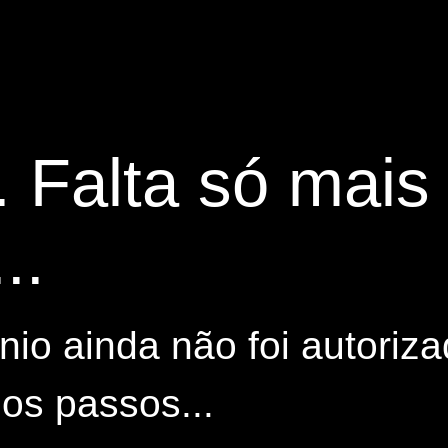
. Falta só mai
..
io ainda não foi autoriza
os passos...