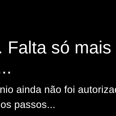
. Falta só mai
..
io ainda não foi autoriza
os passos...