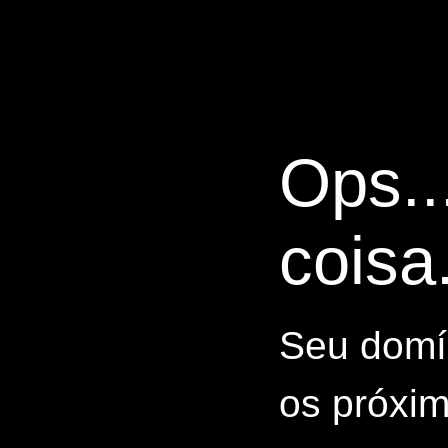
Ops..
coisa.
Seu domín
os próxim